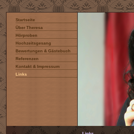
Startseite
Über Theresa
Hörproben
Hochzeitsgesang
Bewertungen & Gästebuch
Referenzen
Kontakt & Impressum
Links
Links