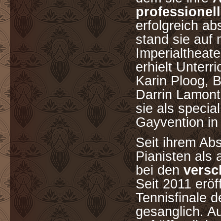
professionel
erfolgreich a
stand sie auf
Imperialtheat
erhielt Unterr
Karin Ploog, B
Darrin Lamont
sie als speci
Gayvention i
Seit ihrem Ab
Pianisten als 
bei den
versc
Seit 2011 eröf
Tennisfinale 
gesanglich. A